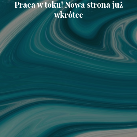
Praca w toku! Nowa strona już
wkrótce