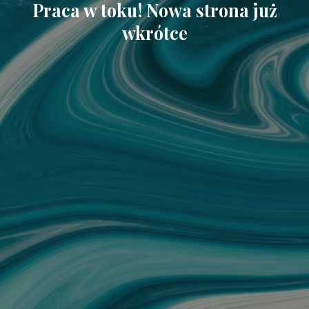
Praca w toku! Nowa strona już
wkrótce