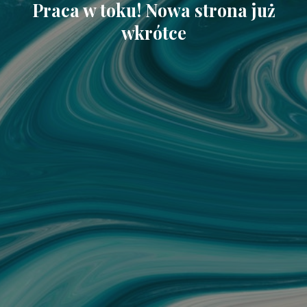
Praca w toku! Nowa strona już
wkrótce