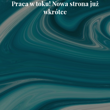
Praca w toku! Nowa strona już
wkrótce