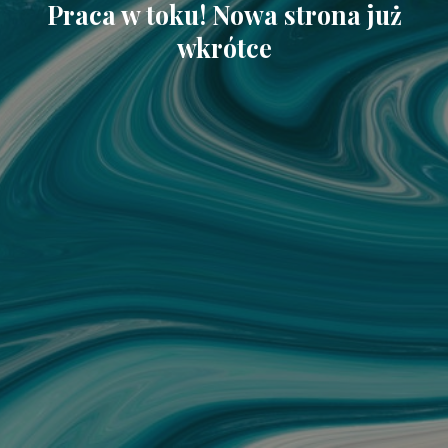
Praca w toku! Nowa strona już
wkrótce