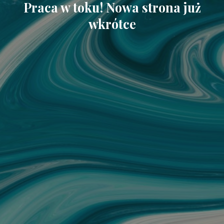
Praca w toku! Nowa strona już
wkrótce