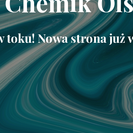
 Chemik Ols
w toku! Nowa strona już 