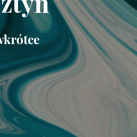
ztyn
wkrótce