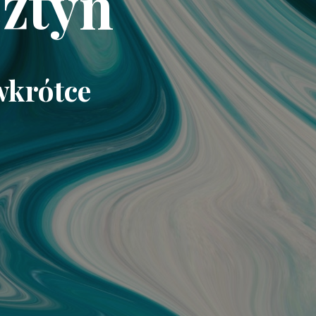
ztyn
wkrótce