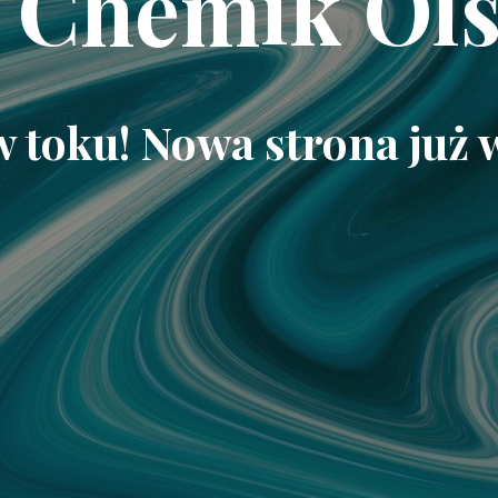
 Chemik Ols
w toku! Nowa strona już 