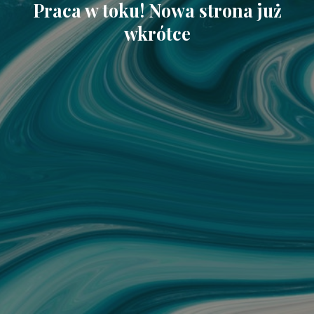
Praca w toku! Nowa strona już
wkrótce