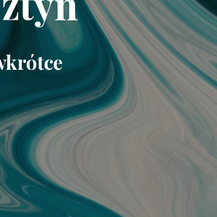
ztyn
wkrótce