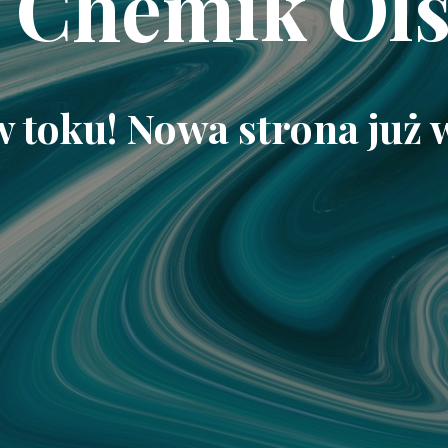
 Chemik Ols
w toku! Nowa strona już 