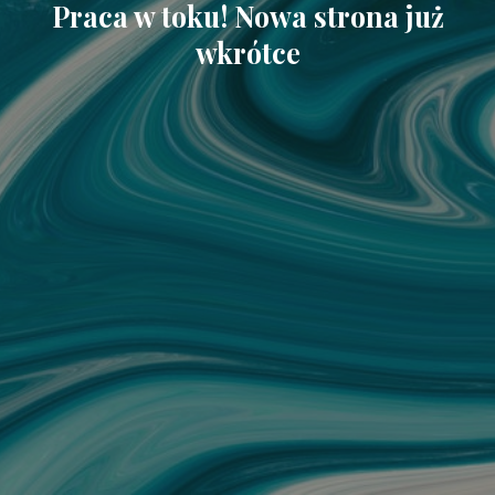
Praca w toku! Nowa strona już
wkrótce