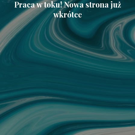
Praca w toku! Nowa strona już
wkrótce