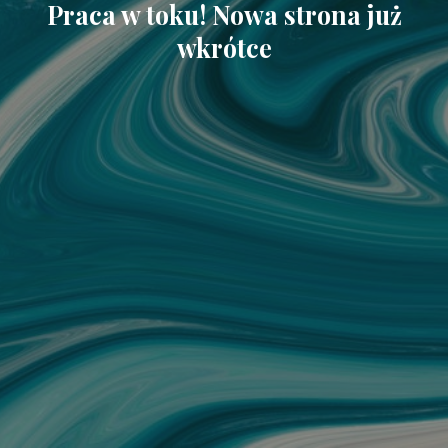
Praca w toku! Nowa strona już
wkrótce