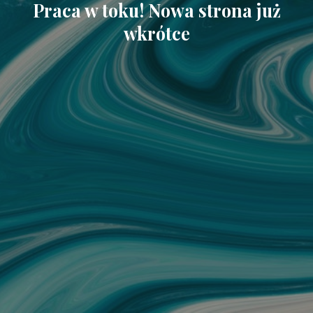
Praca w toku! Nowa strona już
wkrótce