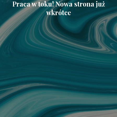
Praca w toku! Nowa strona już
wkrótce