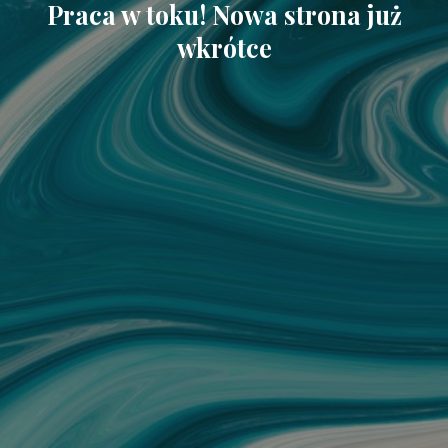
Praca w toku! Nowa strona już
wkrótce