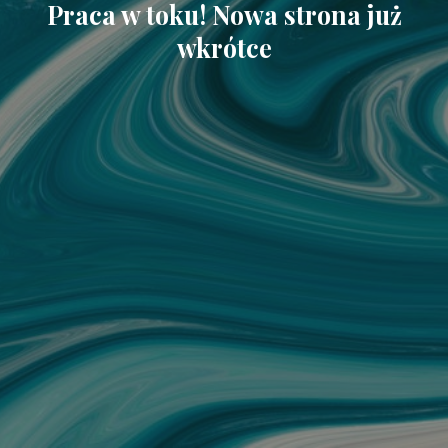
Praca w toku! Nowa strona już
wkrótce