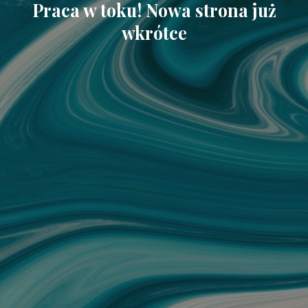
Praca w toku! Nowa strona już
wkrótce