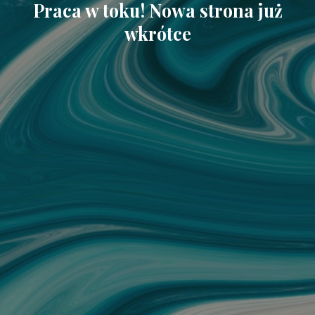
Praca w toku! Nowa strona już
wkrótce