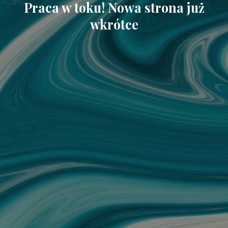
Praca w toku! Nowa strona już
wkrótce