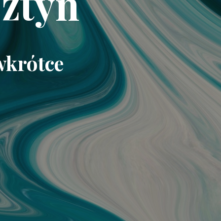
ztyn
wkrótce