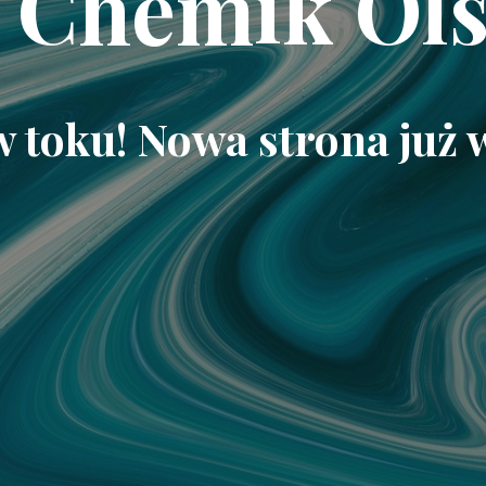
 Chemik Ols
w toku! Nowa strona już 