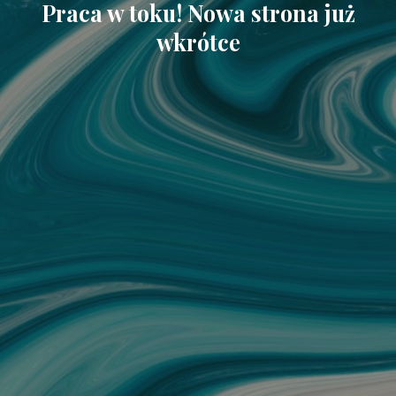
Praca w toku! Nowa strona już
wkrótce