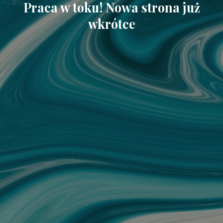
Praca w toku! Nowa strona już
wkrótce