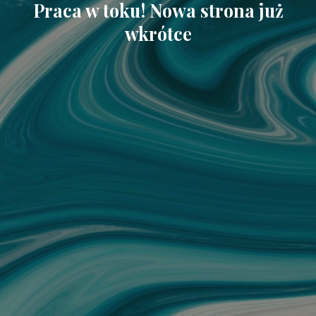
Praca w toku! Nowa strona już
wkrótce