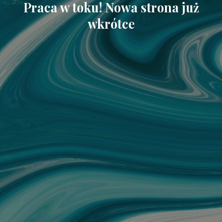
Praca w toku! Nowa strona już
wkrótce