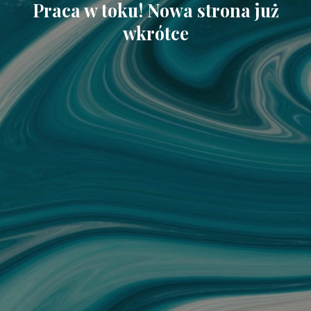
Praca w toku! Nowa strona już
wkrótce