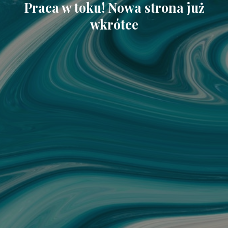
Praca w toku! Nowa strona już
wkrótce