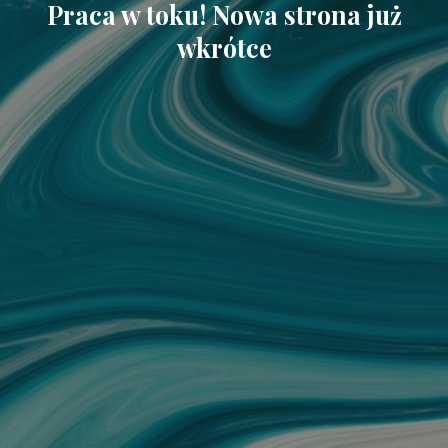
Praca w toku! Nowa strona już
wkrótce