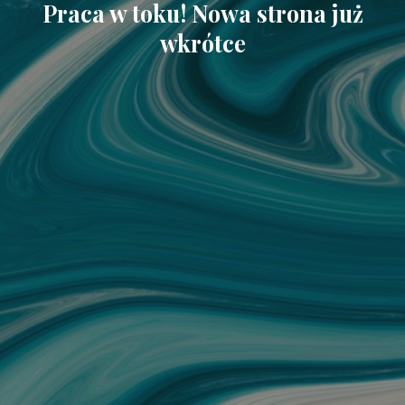
Praca w toku! Nowa strona już
wkrótce