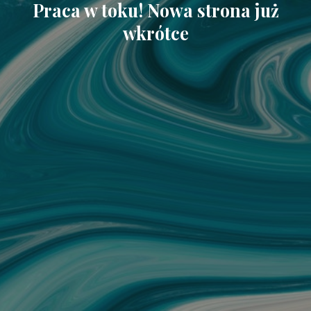
Praca w toku! Nowa strona już
wkrótce