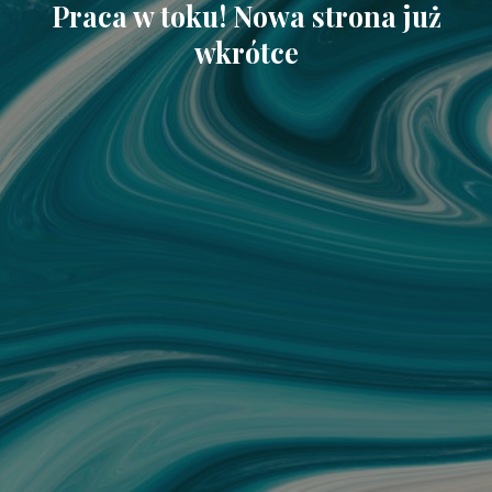
Praca w toku! Nowa strona już
wkrótce