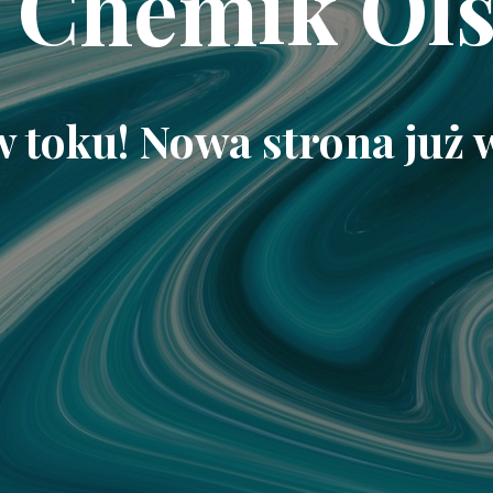
 Chemik Ols
w toku! Nowa strona już 