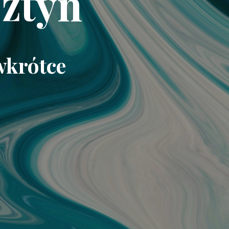
ztyn
wkrótce