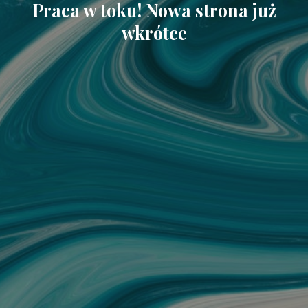
Praca w toku! Nowa strona już
wkrótce