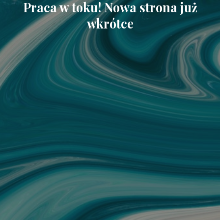
Praca w toku! Nowa strona już
wkrótce