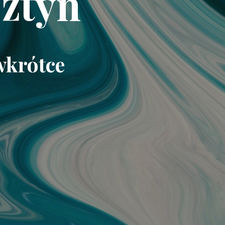
ztyn
wkrótce