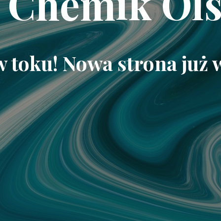
 Chemik Ols
w toku! Nowa strona już 