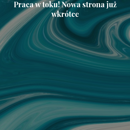
Praca w toku! Nowa strona już
wkrótce