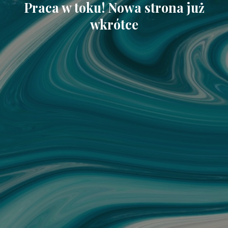
Praca w toku! Nowa strona już
wkrótce