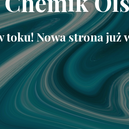
 Chemik Ols
w toku! Nowa strona już 