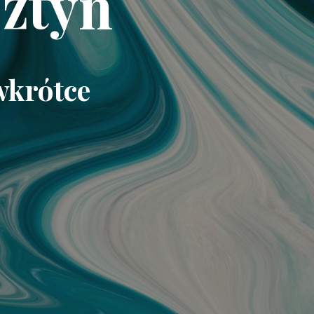
ztyn
wkrótce