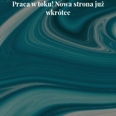
Praca w toku! Nowa strona już
wkrótce