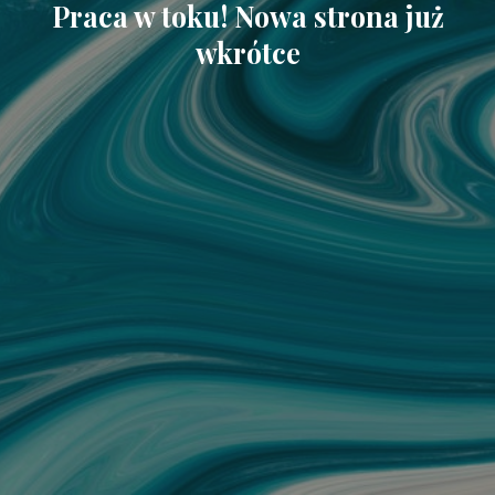
Praca w toku! Nowa strona już
wkrótce