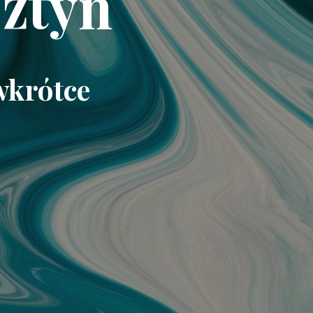
ztyn
wkrótce