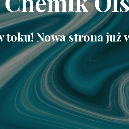
 Chemik Ols
w toku! Nowa strona już 