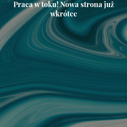
Praca w toku! Nowa strona już
wkrótce