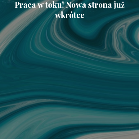
Praca w toku! Nowa strona już
wkrótce