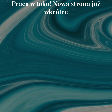
Praca w toku! Nowa strona już
wkrótce