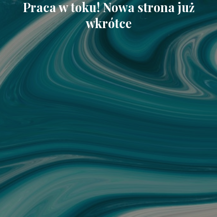
Praca w toku! Nowa strona już
wkrótce