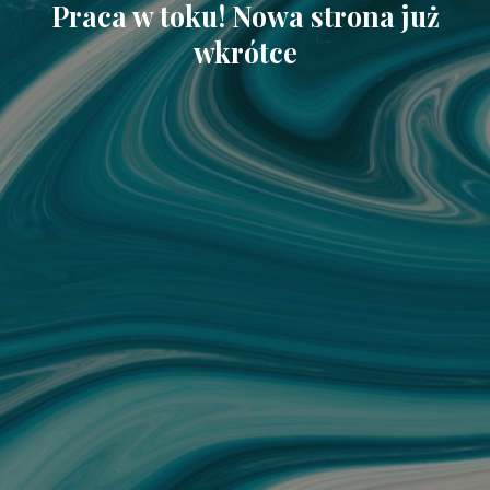
Praca w toku! Nowa strona już
wkrótce