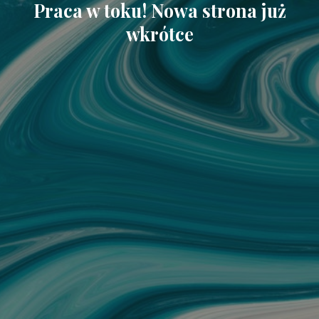
Praca w toku! Nowa strona już
wkrótce