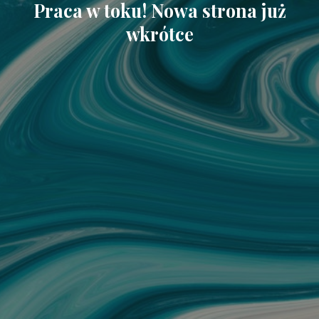
Praca w toku! Nowa strona już
wkrótce