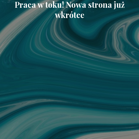
Praca w toku! Nowa strona już
wkrótce