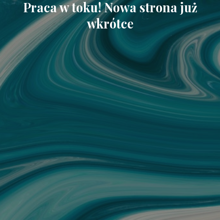
Praca w toku! Nowa strona już
wkrótce